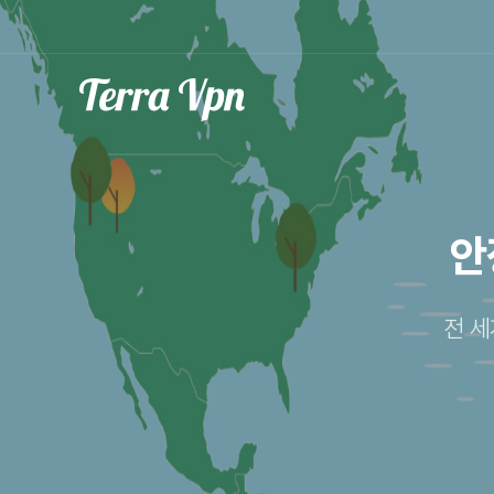
안
전 세